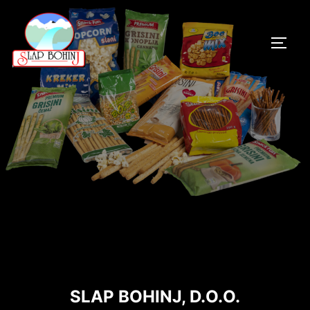
Skip
to
TOGG
content
SLAP BOHINJ, D.O.O.