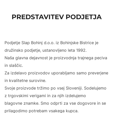
to
content
PREDSTAVITEV PODJETJA
Podjetje Slap Bohinj d.o.o. iz Bohinjske Bistrice je
družinsko podjetje, ustanovljeno leta 1992.
Naša glavna dejavnost je proizvodnja trajnega peciva
in slaščic.
Za izdelavo proizvodov uporabljamo samo preverjene
in kvalitetne surovine.
Svoje proizvode tržimo po vsej Sloveniji. Sodelujemo
z trgovskimi verigami in za njih izdelujemo
blagovne znamke. Smo odprti za vse dogovore in se
prilagodimo potrebam vsakega kupca.